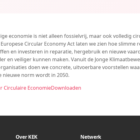
 economie is niet alleen fossielvrij, maar ook volledig circ
 Europese Circular Economy Act laten we zien hoe slimme re
ffen en investeren in reparatie, hergebruik en nieuwe vaa
aler en veiliger kunnen maken. Vanuit de Jonge Klimaatbew
organisaties doen we concrete, uitvoerbare voorstellen w
de nieuwe norm wordt in 2050.
r Circulaire Economie
Downloaden
Over KEK
Netwerk